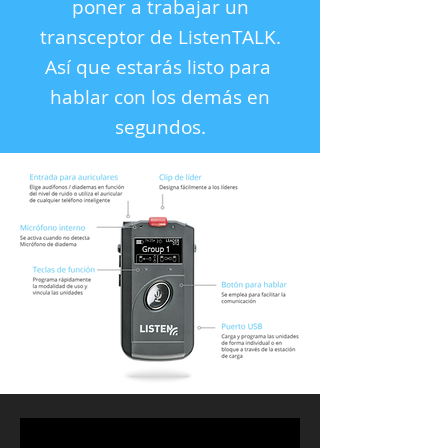
poner a trabajar un
transceptor de ListenTALK.
Así que estarás listo para
hablar con los demás en
segundos.