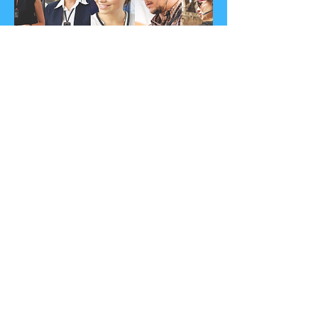
Descarga aquí el brochure de
ListenTALK
Haz clic en la imagen
Contacta a Listen
Technologies México
y Latinoamérica